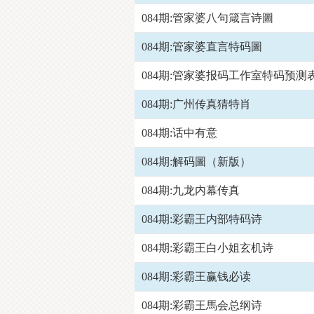
084期:管家婆八句箴言诗圖
084期:管家婆直言特码圖
084期:管家婆报码工作室特码预测
084期:广州传真猜特肖
084期:话中有意
084期:解码圖（新版）
084期:九龙内幕传真
084期:彩霸王内部特码诗
084期:彩霸王白小姐玄机诗
084期:彩霸王赢钱必读
084期:彩霸王馬会总纲诗