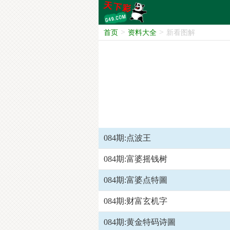
>
>
首页
资料大全
新看图解
084期:点波王
084期:富婆摇钱树
084期:富婆点特圖
084期:财富玄机字
084期:黄金特码诗圖