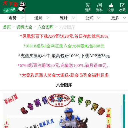
图库
资料
投票
收藏
走势
遗漏
统计
公式
更多
>
>
>
首页
资料大全
六合图库
六合图库
*凤凰彩票下载APP即送28元,首日存款优惠38%
*[8818娱乐]全网征集六合大神发帖领888元
*充值买澳彩不中,最高包赔100%,下载APP送38元
*6768彩票注册送30元,充值送100%,满月送88元。
*大發彩票新人奖金大派送-新会员奖金福利超多
六合图库